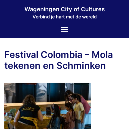
Ga
Wageningen City of Cultures
naar
Verbind je hart met de wereld
de
inhoud
Toggle
menu
Festival Colombia – Mola
tekenen en Schminken