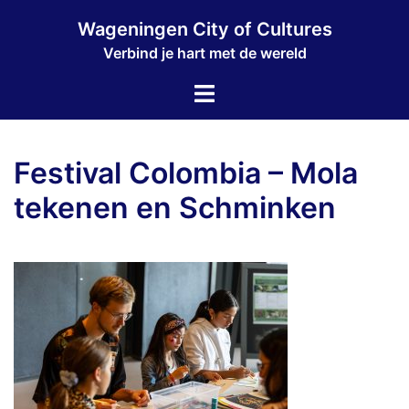
Ga
Wageningen City of Cultures
naar
Verbind je hart met de wereld
de
inhoud
Toggle
menu
Festival Colombia – Mola
tekenen en Schminken