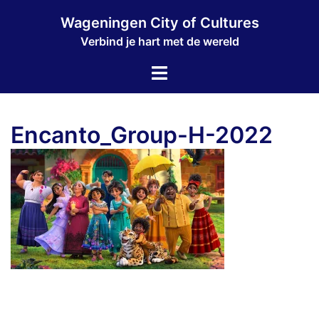
Ga
Wageningen City of Cultures
naar
Verbind je hart met de wereld
de
inhoud
Toggle
menu
Encanto_Group-H-2022