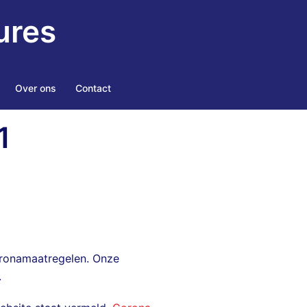
ures
Over ons
Contact
1
coronamaatregelen. Onze
.