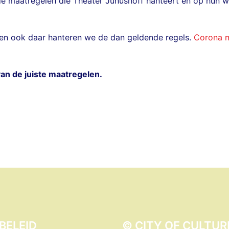
de maatregelen die Theater Junushoff hanteert en op hun w
, en ook daar hanteren we de dan geldende regels.
Corona m
van de juiste maatregelen.
BELEID
© CITY OF CULTUR