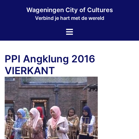
Ga
Wageningen City of Cultures
naar
Verbind je hart met de wereld
de
inhoud
Toggle
menu
PPI Angklung 2016
VIERKANT